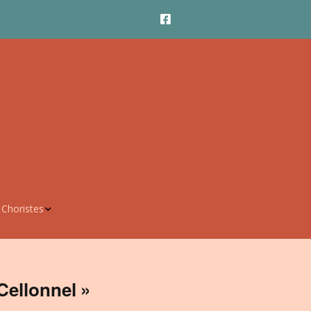
 Choristes
horistes
estionnaire
Cellonnel »