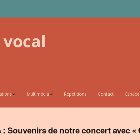
 vocal
ations
Multimédia
Répétitions
Contact
Espace
restations
Photos
Accès C
 de Mariage
Accès G
: Souvenirs de notre concert avec « 