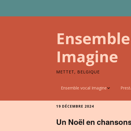
Ensemble
Imagine
METTET, BELGIQUE
Ensemble vocal Imagine
Prest
Le choeur
Nos p
19 DÉCEMBRE 2024
Cheffe de choeur
Messe
Un Noël en chansons 
Comité / Commission